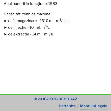
Anul punerii în funcțiune: 1983
Capacități tehnice maxime:
3
► de înmagazinare - 1310 mil. m
/ciclu;
3
► de injecție - 10 mil. m
/zi;
3
► de extracție - 14 mil. m
/zi.
© 2018-2026 DEPOGAZ
Hartă site
/
Mențiuni legale