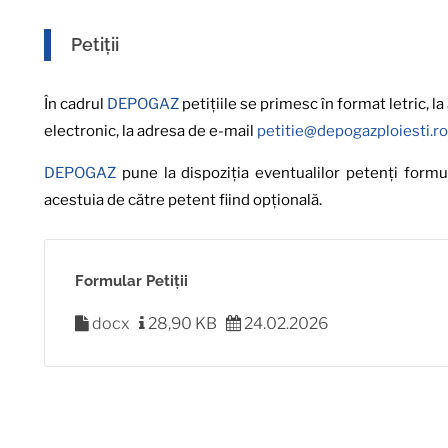
Petiții
În cadrul
DEPOGAZ
petițiile se primesc în format letric, la
electronic, la adresa de e-mail
petitie@depogazploiesti.ro
DEPOGAZ
pune la dispoziția eventualilor petenți formul
acestuia de către petent fiind opțională.
Formular Petiții
docx
28,90 KB
24.02.2026