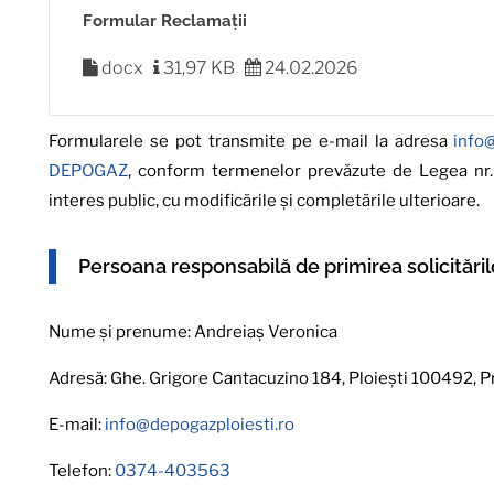
Formular Reclamații
docx
31,97 KB
24.02.2026
Formularele se pot transmite pe e-mail la adresa
info
DEPOGAZ
, conform termenelor prevăzute de Legea nr. 
interes public, cu modificările şi completările ulterioare.
Persoana responsabilă de primirea solicităril
Nume și prenume: Andreiaș Veronica
Adresă: Ghe. Grigore Cantacuzino 184, Ploiești 100492,
E-mail:
info@depogazploiesti.ro
Telefon:
0374-403563