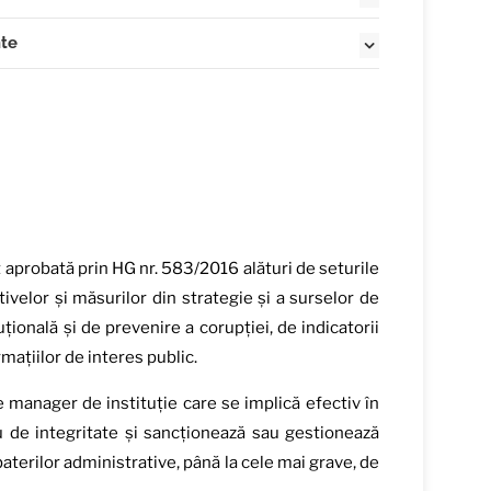
, cu prilejul unor acțiuni de protocol în exercitarea
nte
(2025)
(2024)
onale Anticorupție 2021–2025 și a documentelor
, cu prilejul unor acțiuni de protocol în exercitarea
(2023)
 bunurile primite cu titlu gratuit cu prilejul unor
, cu prilejul unor acțiuni de protocol în exercitarea
2022)
ei
(
textul integral
)
2021)
e punere în aplicare a Legii nr. 251/2004
(
textul
 aprobată prin HG nr. 583/2016 alături de seturile
ivelor și măsurilor din strategie și a surselor de
țională și de prevenire a corupției, de indicatorii
nteres public
(
textul integral
)
mațiilor de interes public.
rd de evaluare a riscurilor de corupție în cadrul
manager de instituție care se implică efectiv în
l
)
u de integritate și sancționează sau gestionează
se (2024)
abaterilor administrative, până la cele mai grave, de