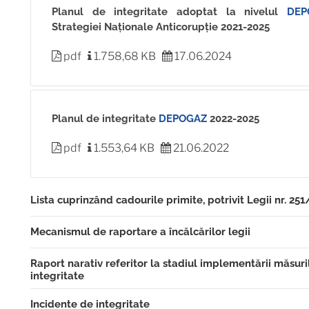
Planul de integritate adoptat la nivelul
DEP
Strategiei Naționale Anticorupție 2021-2025
pdf
1.758,68 KB
17.06.2024
Planul de integritate
DEPOGAZ
2022-2025
pdf
1.553,64 KB
21.06.2022
Lista cuprinzând cadourile primite, potrivit Legii nr. 251
Mecanismul de raportare a încălcărilor legii
Registru de evidență a bunurilor primite, cu titlu gratuit
mandatului sau funcției în anul 2025
Raport narativ referitor la stadiul implementării măsur
Mecanismul de raportare a încălcărilor legii de către aver
integritate
Registru de evidență a bunurilor primite, cu titlu gratuit
DEPOGAZ
mandatului sau funcției în anul 2024
Incidente de integritate