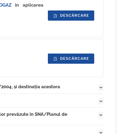
OGAZ
în aplicarea
DESCĂRCARE
DESCĂRCARE
/2004, și destinația acestora
, cu prilejul unor acțiuni de protocol în exercitarea
ilor prevăzute în SNA/Planul de
tizorul în interes public constituit la nivelul
, cu prilejul unor acțiuni de protocol în exercitarea