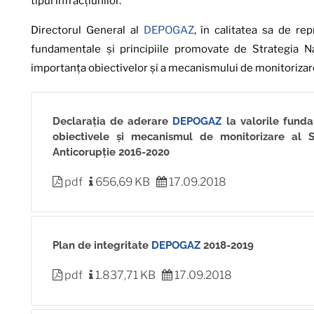
tipul infracțiunilor.
Directorul General al
DEPOGAZ
, în calitatea sa de re
fundamentale și principiile promovate de Strategia N
importanța obiectivelor și a mecanismului de monitorizare
Declarația de aderare
DEPOGAZ
la valorile fundam
obiectivele și mecanismul de monitorizare al S
Anticorupție 2016-2020
pdf
656,69 KB
17.09.2018
Plan de integritate
DEPOGAZ
2018-2019
pdf
1.837,71 KB
17.09.2018