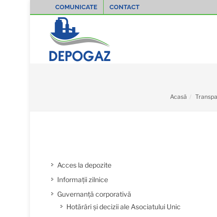
COMUNICATE
CONTACT
Acasă
Transpa
Acces la depozite
Informații zilnice
Guvernanță corporativă
Hotărâri și decizii ale Asociatului Unic