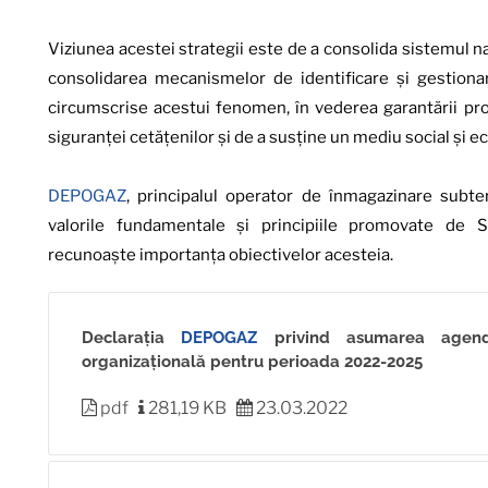
Viziunea acestei strategii este de a consolida sistemul n
consolidarea mecanismelor de identificare și gestionare 
circumscrise acestui fenomen, în vederea garantării profe
siguranței cetățenilor și de a susține un mediu social și 
DEPOGAZ
, principalul operator de înmagazinare subte
valorile fundamentale și principiile promovate de S
recunoaște importanța obiectivelor acesteia.
Declarația
DEPOGAZ
privind asumarea agende
organizațională pentru perioada 2022-2025
pdf
281,19 KB
23.03.2022